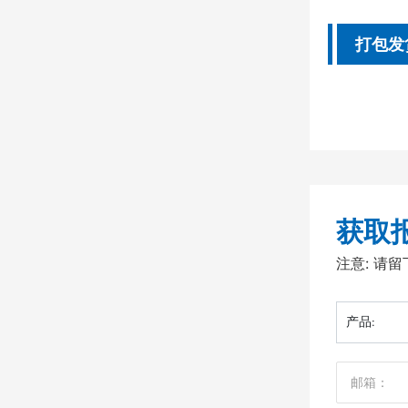
金钢
AST
打包发
镍合
0),U
金
获取
注意: 请
产品: