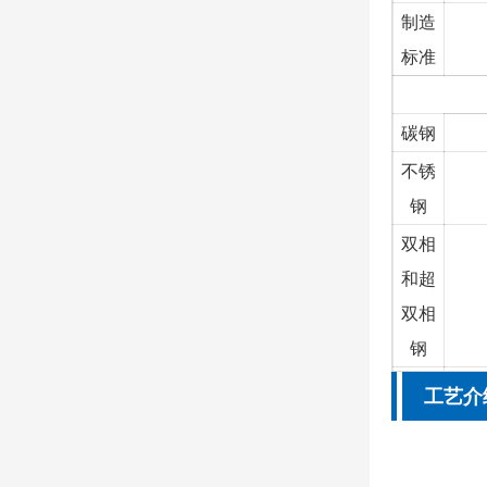
制造
标准
碳钢
不锈
钢
双相
和超
双相
钢
合金
工艺介
钢
铜合