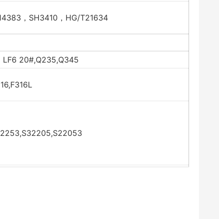
T14383，SH3410，HG/T21634
 LF6 20#,Q235,Q345
16,F316L
22253,S32205,S22053
2,F91
90/10),C71500(CU/NI-70/30)