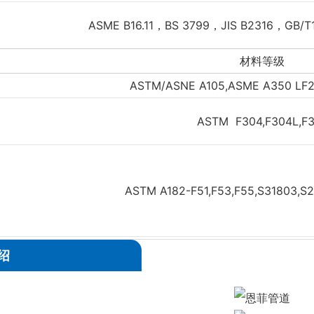
ASME B16.11，BS 3799，JIS B2316，GB/
材料等级
ASTM/ASNE A105,ASME A350 LF2
ASTM F304,F304L,F3
ASTM A182-F51,F53,F55,S31803,S
绍
ASTM F5,F9,F11,F2
ASTM/ASME SB466 UNS NO.C70600(CU/NI-