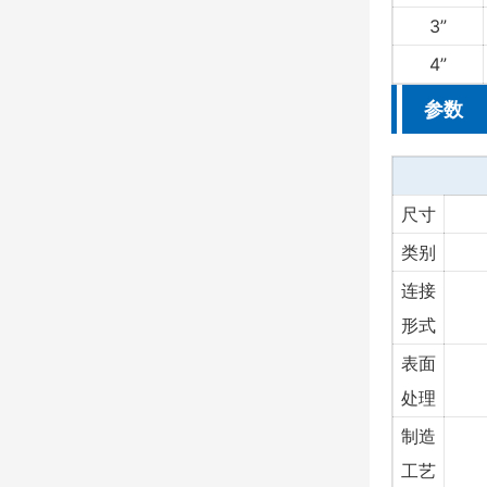
3”
4”
参数
尺寸
类别
连接
形式
表面
处理
制造
工艺